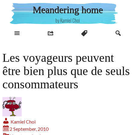
Skip
Meandering home
to
content
by Kamiel Choi
Les voyageurs peuvent
être bien plus que de seuls
consommateurs
Kamiel Choi
2 September, 2010